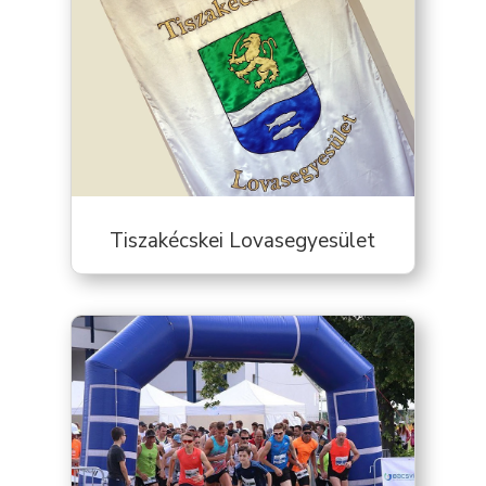
Tiszakécskei Lovasegyesület