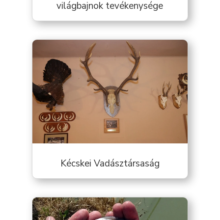
világbajnok tevékenysége
Kécskei Vadásztársaság