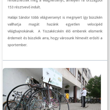
rendezhették meg a világversenyt, amelyen 18 országból
153 résztvevő indult.
Halápi Sándor több világversenyt is megnyert így büszkén
vallhatja magát hazánk egyetlen velocipéd
világbajnokának. A Tiszakécskén élő emberek elismerik
érdemeit és büszkék arra, hogy városunk hírnevét erősíti a
sportember.