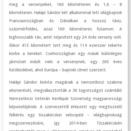
meg a versenyeket, 160 kilométeren és 1,6 – 8
kilométeren. Halápi Sándor két alkalommal lett világbajnok
Franciaországban és Dániában a hosszú távú,
százmérföldes, azaz 160 kilométeres futamon. A
leghosszabb táv, amit teljesített egy 24 órás verseny volt.
Ekkor 413 kilométert tett meg és 114 ezerszer tekerte
körbe a kereket. Csehországban egy másik különleges
járművel indult neki a versenynek, egy 200 éves
futóbiciklivel, ahol Európa – bajnoki címet szerzett.
Halápi Sándor kivívta magának a nemzetközi szakma
elismerését, megválasztották a 36 tagországot számláló
Nemzetközi Veterán Kerékpár Szövetség magyarországi
képviselőjének. A szervezettől érkezett egy megtisztelő
felkérés egy tiszakécskei velocipéd – világbajnokság
megszervezésére, így 2014-ben Tiszakécskén