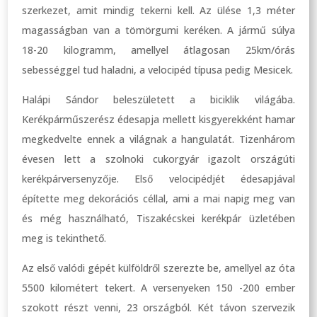
szerkezet, amit mindig tekerni kell. Az ülése 1,3 méter
magasságban van a tömörgumi keréken. A jármű súlya
18-20 kilogramm, amellyel átlagosan 25km/órás
sebességgel tud haladni, a velocipéd típusa pedig Mesicek.
Halápi Sándor beleszületett a biciklik világába.
Kerékpárműszerész édesapja mellett kisgyerekként hamar
megkedvelte ennek a világnak a hangulatát. Tizenhárom
évesen lett a szolnoki cukorgyár igazolt országúti
kerékpárversenyzője. Első velocipédjét édesapjával
építette meg dekorációs céllal, ami a mai napig meg van
és még használható, Tiszakécskei kerékpár üzletében
meg is tekinthető.
Az első valódi gépét külföldről szerezte be, amellyel az óta
5500 kilométert tekert. A versenyeken 150 -200 ember
szokott részt venni, 23 országból. Két távon szervezik