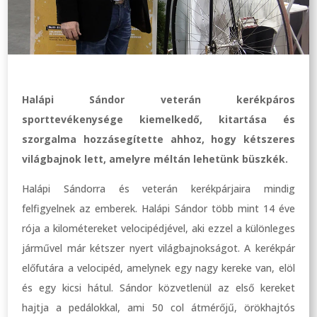
Halápi Sándor veterán kerékpáros
sporttevékenysége kiemelkedő, kitartása és
szorgalma hozzásegítette ahhoz, hogy kétszeres
világbajnok lett, amelyre méltán lehetünk büszkék.
Halápi Sándorra és veterán kerékpárjaira mindig
felfigyelnek az emberek. Halápi Sándor több mint 14 éve
rója a kilométereket velocipédjével, aki ezzel a különleges
járművel már kétszer nyert világbajnokságot. A kerékpár
előfutára a velocipéd, amelynek egy nagy kereke van, elöl
és egy kicsi hátul. Sándor közvetlenül az első kereket
hajtja a pedálokkal, ami 50 col átmérőjű, örökhajtós