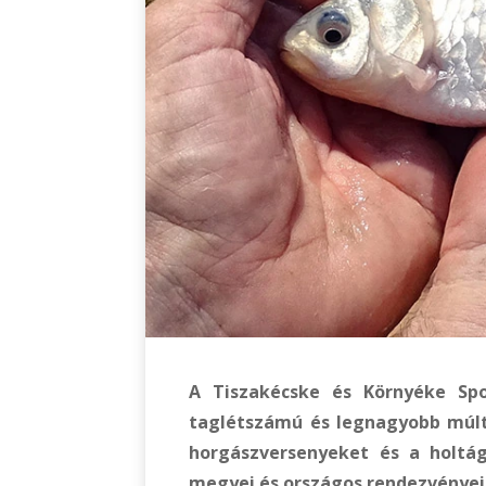
A Tiszakécske és Környéke Spo
taglétszámú és legnagyobb múlt
horgászversenyeket és a holtá
megyei és országos rendezvényein