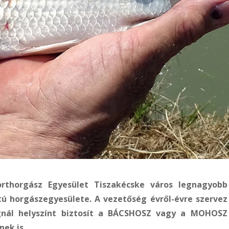
rthorgász Egyesület Tiszakécske város legnagyobb
ú horgászegyesülete. A vezetőség évről-évre szervez
gnál helyszínt biztosít a BÁCSHOSZ vagy a MOHOSZ
ek is.