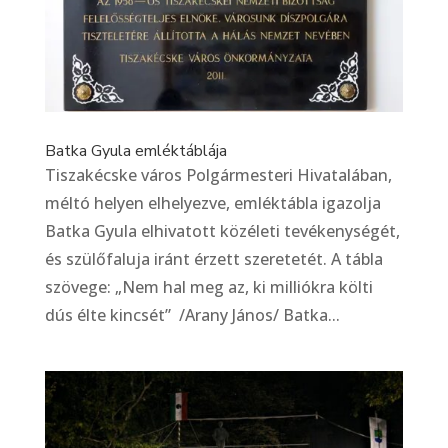
Batka Gyula emléktáblája
Tiszakécske város Polgármesteri Hivatalában,
méltó helyen elhelyezve, emléktábla igazolja
Batka Gyula elhivatott közéleti tevékenységét,
és szülőfaluja iránt érzett szeretetét. A tábla
szövege: „Nem hal meg az, ki milliókra költi
dús élte kincsét” /Arany János/ Batka...