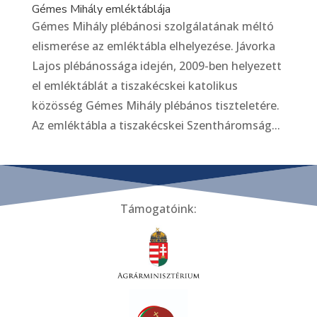
Gémes Mihály emléktáblája
Gémes Mihály plébánosi szolgálatának méltó
elismerése az emléktábla elhelyezése. Jávorka
Lajos plébánossága idején, 2009-ben helyezett
el emléktáblát a tiszakécskei katolikus
közösség Gémes Mihály plébános tiszteletére.
Az emléktábla a tiszakécskei Szentháromság...
Támogatóink: