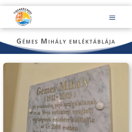
Gémes Mihály emléktáblája