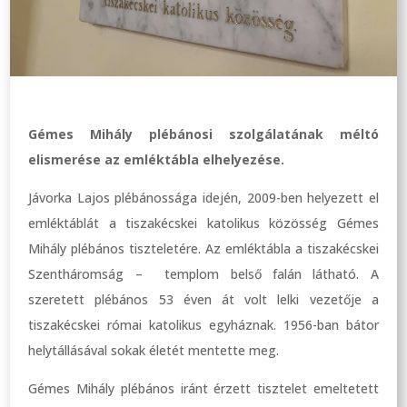
Gémes Mihály plébánosi szolgálatának méltó
elismerése az emléktábla elhelyezése.
Jávorka Lajos plébánossága idején, 2009-ben helyezett el
emléktáblát a tiszakécskei katolikus közösség Gémes
Mihály plébános tiszteletére. Az emléktábla a tiszakécskei
Szentháromság – templom belső falán látható. A
szeretett plébános 53 éven át volt lelki vezetője a
tiszakécskei római katolikus egyháznak. 1956-ban bátor
helytállásával sokak életét mentette meg.
Gémes Mihály plébános iránt érzett tisztelet emeltetett