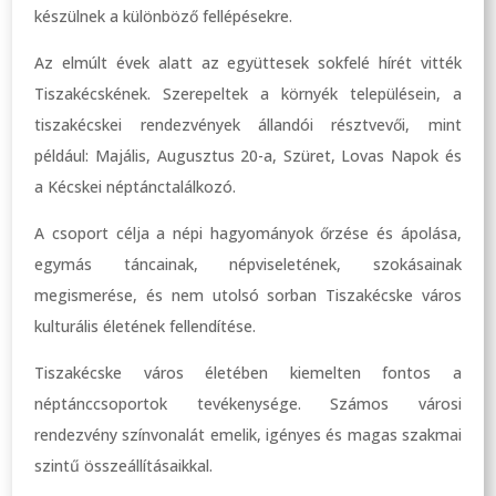
készülnek a különböző fellépésekre.
Az elmúlt évek alatt az együttesek sokfelé hírét vitték
Tiszakécskének. Szerepeltek a környék településein, a
tiszakécskei rendezvények állandói résztvevői, mint
például: Majális, Augusztus 20-a, Szüret, Lovas Napok és
a Kécskei néptánctalálkozó.
A csoport célja a népi hagyományok őrzése és ápolása,
egymás táncainak, népviseletének, szokásainak
megismerése, és nem utolsó sorban Tiszakécske város
kulturális életének fellendítése.
Tiszakécske város életében kiemelten fontos a
néptánccsoportok tevékenysége. Számos városi
rendezvény színvonalát emelik, igényes és magas szakmai
szintű összeállításaikkal.