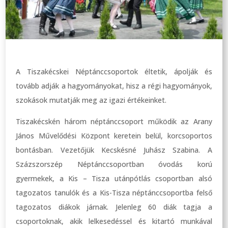
A Tiszakécskei Néptánccsoportok éltetik, ápolják és
tovább adják a hagyományokat, hisz a régi hagyományok,
szokások mutatják meg az igazi értékeinket.
Tiszakécskén három néptánccsoport működik az Arany
János Művelődési Központ keretein belül, korcsoportos
bontásban. Vezetőjük Kecskésné Juhász Szabina. A
Százszorszép Néptánccsoportban óvodás korú
gyermekek, a Kis – Tisza utánpótlás csoportban alsó
tagozatos tanulók és a Kis-Tisza néptánccsoportba felső
tagozatos diákok járnak. Jelenleg 60 diák tagja a
csoportoknak, akik lelkesedéssel és kitartó munkával