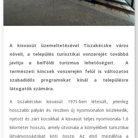
A kisvasút üzemeltetésével Tiszakécske város
növeli, a település turisztikai vonzerejét továbbá
javítja a belföldi turizmus lehetőségeit. A
természeti kincsek vonzerején felül is változatos
szabadidős programokat kínál a településre
látogatók számára.
A tiszakécskei kisvasút 1971-ben létesült, jelenleg
hosszabb pályán és részben új nyomvonalon közlekedik,
nyitott és zárt kocsikkal. A kisvasút teljes nyomvonala 1,6
kilométer hosszú, amely útvonala a környékbeli turisztikai
látványosságokat köti össze. Az első megállója a