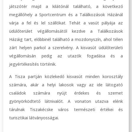
játszótér majd a kilátónál található, a következő
megállóhely a Sportcentrum és a Találkozások Házánál
várja a fel és lel szállókat. Tehát a vasút pályája az
üdülőterület végállomásától kezdve a Találkozások
Házáig tart, előbbinél található a mozdonyszín, ahol télen
zárt helyen parkol a szerelvény. A kisvasút üdülőterületi
végállomásán pedig az utazók fogadása és a
jegyértékesítés történik.
A Tisza partján közlekedő kisvasút minden korosztály
számára, akár a helyi lakosok vagy az ide látogató
családok számára nyújt érdekes és szemet
gyönyörködtető látnivalót. A vonaton utazva elénk
tárulnak Tiszakécske város természeti értékei és
turisztikai látványosságai.