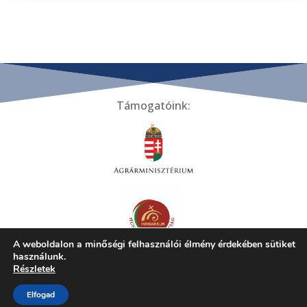
Támogatóink:
A weboldalon a minőségi felhasználói élmény érdekében sütiket
használunk.
Tiszakécskei Települési Helyi Értékek Gyűjteménye ©
Részletek
2024 | Minden jog fenntartva! |
Adatkezelési tájékoztató
Elfogad
Honlap:
CstecH