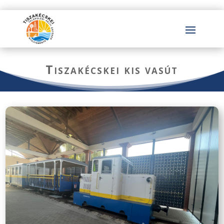
Tiszakécskei kis vasút