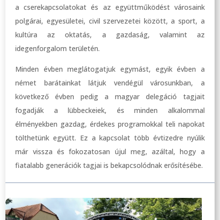
a cserekapcsolatokat és az együttműködést városaink
polgárai, egyesületei, civil szervezetei között, a sport, a
kultúra az oktatás, a gazdaság, valamint az
idegenforgalom területén.
Minden évben meglátogatjuk egymást, egyik évben a
német barátainkat látjuk vendégül városunkban, a
következő évben pedig a magyar delegáció tagjait
fogadják a lübbeckeiek, és minden alkalommal
élményekben gazdag, érdekes programokkal teli napokat
tölthetünk együtt. Ez a kapcsolat több évtizedre nyúlik
már vissza és fokozatosan újul meg, azáltal, hogy a
fiatalabb generációk tagjai is bekapcsolódnak erősítésébe.