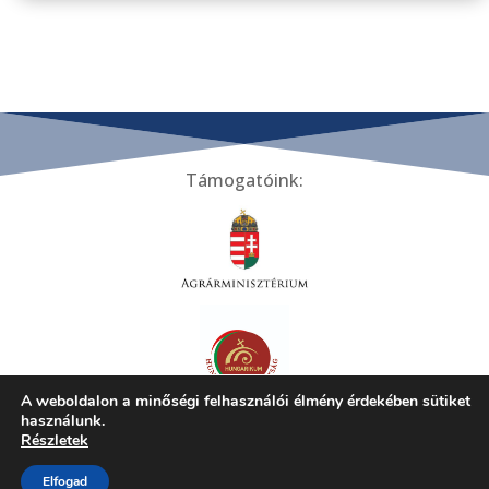
Támogatóink:
A weboldalon a minőségi felhasználói élmény érdekében sütiket
használunk.
Tiszakécskei Települési Helyi Értékek Gyűjteménye ©
Részletek
2024 | Minden jog fenntartva! |
Adatkezelési tájékoztató
Elfogad