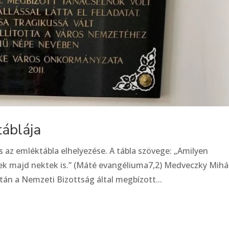
áblája
z emléktábla elhelyezése. A tábla szövege: „Amilyen
ek majd nektek is.” (Máté evangéliuma7,2) Medveczky Mihá
tán a Nemzeti Bizottság által megbízott...