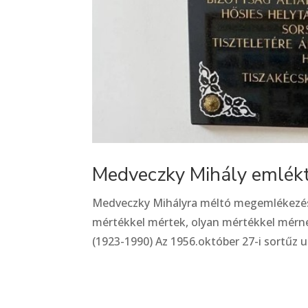
Medveczky Mihály emlékt
Medveczky Mihályra méltó megemlékezés a
mértékkel mértek, olyan mértékkel mérn
(1923-1990) Az 1956.október 27-i sortűz u