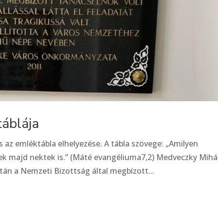
áblája
z emléktábla elhelyezése. A tábla szövege: „Amilyen
ek majd nektek is.” (Máté evangéliuma7,2) Medveczky Mihá
tán a Nemzeti Bizottság által megbízott...