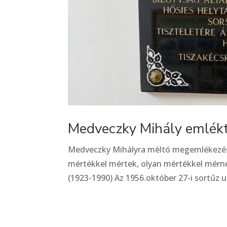
Medveczky Mihály emlékt
Medveczky Mihályra méltó megemlékezés a
mértékkel mértek, olyan mértékkel mérn
(1923-1990) Az 1956.október 27-i sortűz u