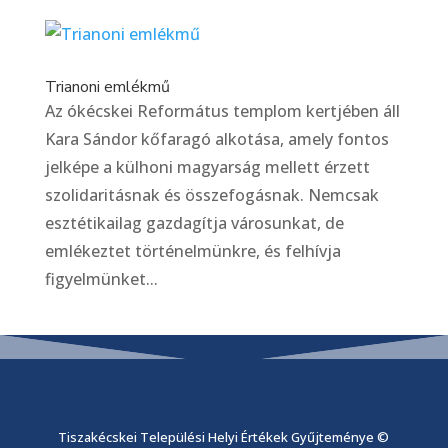
Trianoni emlékmű
Az ókécskei Református templom kertjében áll
Kara Sándor kőfaragó alkotása, amely fontos
jelképe a külhoni magyarság mellett érzett
szolidaritásnak és összefogásnak. Nemcsak
esztétikailag gazdagítja városunkat, de
emlékeztet történelmünkre, és felhívja
figyelmünket...
Támogatóink:
Tiszakécskei Települési Helyi Értékek Gyűjteménye ©