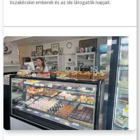
tiszakécskei emberek és az ide látogatók napjait.