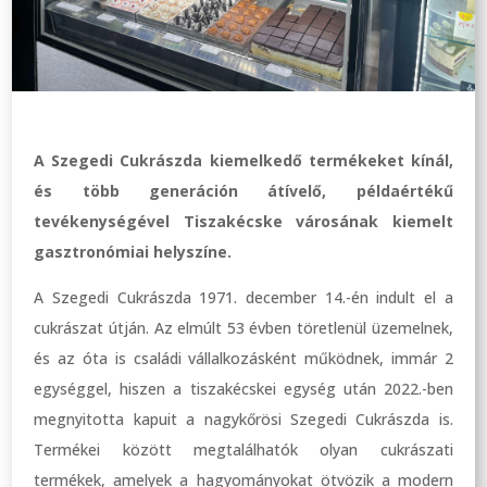
A Szegedi Cukrászda kiemelkedő termékeket kínál,
és több generáción átívelő, példaértékű
tevékenységével Tiszakécske városának kiemelt
gasztronómiai helyszíne.
A Szegedi Cukrászda 1971. december 14.-én indult el a
cukrászat útján. Az elmúlt 53 évben töretlenül üzemelnek,
és az óta is családi vállalkozásként működnek, immár 2
egységgel, hiszen a tiszakécskei egység után 2022.-ben
megnyitotta kapuit a nagykőrösi Szegedi Cukrászda is.
Termékei között megtalálhatók olyan cukrászati
termékek, amelyek a hagyományokat ötvözik a modern