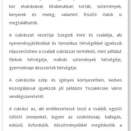
kor elvárásaival. Kínálatukban torták, sütemények,
kenyerek és meleg, valamint frissítő italok is
megtalálhatók.
A cukrászat vezetője Szegedi Imre és családja, aki
nyereményjátékokkal és tematikus hétvégékkel igyekszik
népszerűsíteni a családi cukrászat termékeit, mint például:
fánkok hétvégéje, málnás sütemények hétvégéje,
gyermeknapi desszertek hétvégéje.
A cukrászda szép és igényes környezetben, kedves
kiszolgálással igyekszik jól példázni Tiszakécske város
vendégszeretetét.
A cukrász az, aki emlékezetessé teszi a családi, együtt
töltött ünnepeket, legyen az születésnap, ballagás,
esküvő, évfordulók. Készítményeikkel megédesítik a