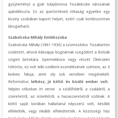
gyűjteményt a gyár tulajdonosa Tiszakécske városának
ajándékozta. Ez az ipartörténeti ritkaság egyelőre egy
kicsiny szobában kapott helyet, ezért csak korlátozottan
látogatható.
Szabolcska Mihály Emlékszoba
Szabolcska Mihály (1861-1930) a szomszédos Tiszakürtön
született, ahová édesapja bognárnak szegődött a Bolzák
szigeti birtokára. Gyermekkora nagy részét Ókécskén
töltötte, ez volt lelki-szellemi eszmélésének színtere, az ő
kedves faluja, amit oly sok versében megénekelt.
Református
lelkész, jó költő és kiváló ember volt.
Népies stílusban írt versei a szülőföldről, a családról, a
szeretetről, az istenhitről, a hazaszeretetről szólnak. A
költő saját korában hallatlanul népszerű volt, később
elfeledték, vagy inkább elfeledtették. A közösségi ház