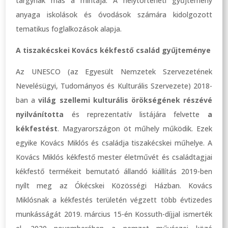
tárgynak más a mintája. A helytörténeti gyűjtemény
anyaga iskolások és óvodások számára kidolgozott
tematikus foglalkozások alapja.
A tiszakécskei Kovács kékfestő család gyűjteménye
Az UNESCO (az Egyesült Nemzetek Szervezetének
Nevelésügyi, Tudományos és Kulturális Szervezete) 2018-
ban a
világ szellemi kulturális örökségének részévé
nyilvánította
és reprezentatív listájára felvette
a
kékfestést
. Magyarországon öt műhely működik. Ezek
egyike Kovács Miklós és családja tiszakécskei műhelye. A
Kovács Miklós kékfestő mester életművét és családtagjai
kékfestő termékeit bemutató állandó kiállítás 2019-ben
nyílt meg az Ókécskei Közösségi Házban. Kovács
Miklósnak a kékfestés területén végzett több évtizedes
munkásságát 2019. március 15-én Kossuth-díjjal ismerték