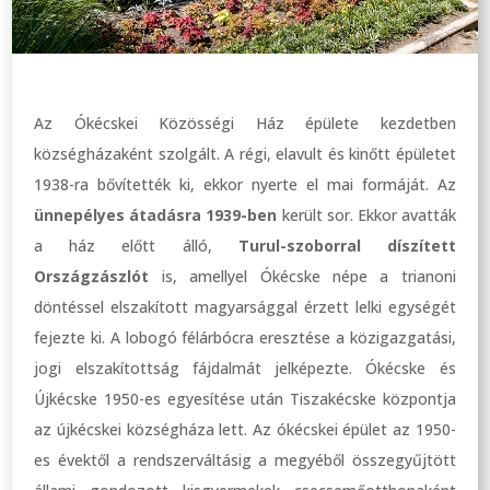
Az Ókécskei Közösségi Ház épülete kezdetben
községházaként szolgált. A régi, elavult és kinőtt épületet
1938-ra bővítették ki, ekkor nyerte el mai formáját. Az
ünnepélyes átadásra 1939-ben
került sor. Ekkor avatták
a ház előtt álló,
Turul-szoborral díszített
Országzászlót
is, amellyel Ókécske népe a trianoni
döntéssel elszakított magyarsággal érzett lelki egységét
fejezte ki. A lobogó félárbócra eresztése a közigazgatási,
jogi elszakítottság fájdalmát jelképezte. Ókécske és
Újkécske 1950-es egyesítése után Tiszakécske központja
az újkécskei községháza lett. Az ókécskei épület az 1950-
es évektől a rendszerváltásig a megyéből összegyűjtött