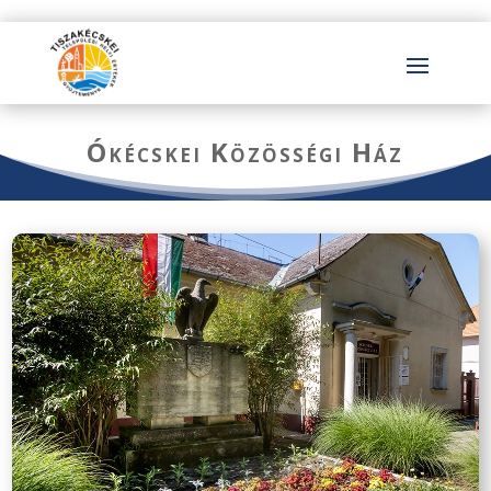
Ókécskei Közösségi Ház