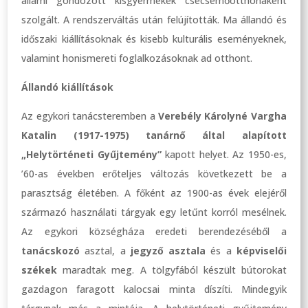
állami gondozott kisgyermekek csecsemőotthonaként
szolgált. A rendszerváltás után felújították. Ma állandó és
időszaki kiállításoknak és kisebb kulturális eseményeknek,
valamint honismereti foglalkozásoknak ad otthont.
Állandó kiállítások
Az egykori tanácsteremben a
Verebély Károlyné Vargha
Katalin (1917-1975) tanárnő által alapított
„Helytörténeti Gyűjtemény”
kapott helyet. Az 1950-es,
’60-as években erőteljes változás következett be a
parasztság életében. A főként az 1900-as évek elejéről
származó használati tárgyak egy letűnt korról mesélnek.
Az egykori községháza eredeti berendezéséből a
tanácskozó
asztal, a
jegyző asztala
és a
képviselői
székek
maradtak meg. A tölgyfából készült bútorokat
gazdagon faragott kalocsai minta díszíti. Mindegyik