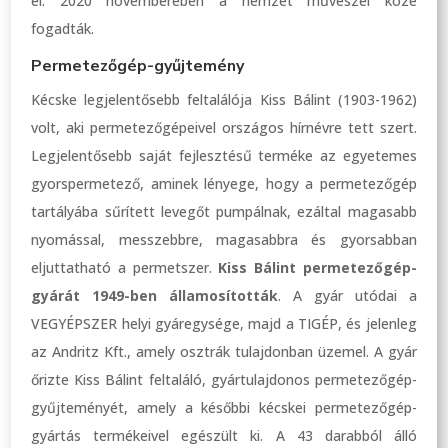
el. 2020 novemberében a nemzet művészei közé
fogadták.
Permetezőgép-gyűjtemény
Kécske legjelentősebb feltalálója Kiss Bálint (1903-1962)
volt, aki permetezőgépeivel országos hírnévre tett szert.
Legjelentősebb saját fejlesztésű terméke az egyetemes
gyorspermetező, aminek lényege, hogy a permetezőgép
tartályába sűrített levegőt pumpálnak, ezáltal magasabb
nyomással, messzebbre, magasabbra és gyorsabban
eljuttatható a permetszer.
Kiss Bálint permetezőgép-
gyárát 1949-ben államosították
. A gyár utódai a
VEGYÉPSZER helyi gyáregysége, majd a TIGÉP, és jelenleg
az Andritz Kft., amely osztrák tulajdonban üzemel. A gyár
őrizte Kiss Bálint feltaláló, gyártulajdonos permetezőgép-
gyűjteményét, amely a későbbi kécskei permetezőgép-
gyártás termékeivel egészült ki. A 43 darabból álló