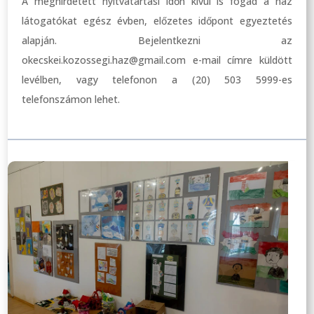
A meghirdetett nyitvatartási időn kívül is fogad a ház
látogatókat egész évben, előzetes időpont egyeztetés
alapján. Bejelentkezni az
okecskei.kozossegi.haz@gmail.com e-mail címre küldött
levélben, vagy telefonon a (20) 503 5999-es
telefonszámon lehet.