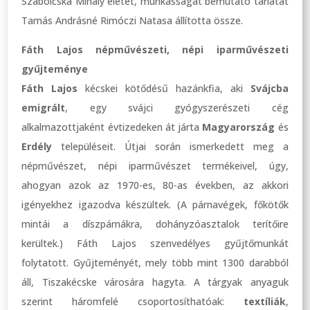
Szabolcska Mihály életét, munkásságát bemutató tárlatát
Tamás Andrásné Rimóczi Natasa állította össze.
Fáth Lajos népművészeti, népi iparművészeti
gyűjteménye
Fáth Lajos
kécskei kötődésű hazánkfia, aki
Svájcba
emigrált
, egy svájci gyógyszerészeti cég
alkalmazottjaként évtizedeken át járta
Magyarország
és
Erdély
településeit. Útjai során ismerkedett meg a
népművészet, népi iparművészet termékeivel, úgy,
ahogyan azok az 1970-es, 80-as években, az akkori
igényekhez igazodva készültek. (A párnavégek, főkötők
mintái a díszpárnákra, dohányzóasztalok terítőire
kerültek.) Fáth Lajos szenvedélyes gyűjtőmunkát
folytatott. Gyűjteményét, mely több mint 1300 darabból
áll, Tiszakécske városára hagyta. A tárgyak anyaguk
szerint háromfelé csoportosíthatóak:
textíliák
,