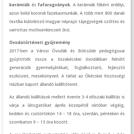
kerámiák
és
fafaragványok
. A kerámiák főként erdélyi,
azon belül korondi fazekasmunkák. A több mint 800 darab
textília különböző magyar néprajzi tájegységek szőttes és
varrottas motívumkincseit őrzi.
Óvodatörténeti gyűjtemény
2017-ben a Városi Óvodák és Bölcsőde pedagógusai
gyűjtötték össze a tiszakécskei óvodákban felnőtt
generációk gyermekjátékait, foglalkoztató, fejlesztő
eszközeit, mesekönyveit. A tárlat az Ókécskei Közösségi
Házban kapott állandó kiállítóteret.
Az állandó kiállítások mellett évente 3-4 időszaki kiállítás is
várja a látogatókat április közepétől október végéig,
kedden és csütörtökön 14 – 18 óra, szerdán, pénteken és
szombaton 9 – 13 óra között.