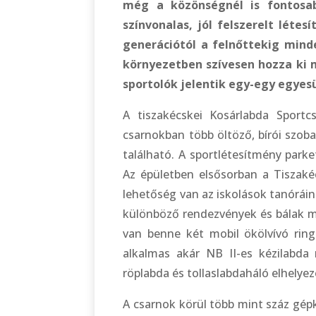
még a közönségnél is fontosa
színvonalas, jól felszerelt létes
generációtól a felnőttekig mind
környezetben szívesen hozza ki 
sportolók jelentik egy-egy egyesü
A tiszakécskei Kosárlabda Sportc
csarnokban több öltöző, bírói szoba
található. A sportlétesítmény parke
Az épületben elsősorban a Tiszaké
lehetőség van az iskolások tanóráin
különböző rendezvények és bálak me
van benne két mobil ökölvívó ring 
alkalmas akár NB II-es kézilabd
röplabda és tollaslabdaháló elhelye
A csarnok körül több mint száz gépk