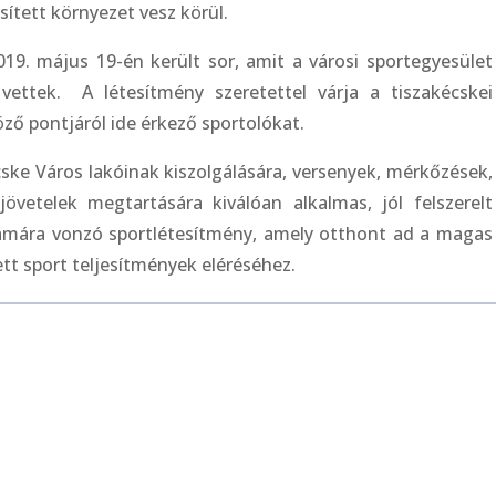
sített környezet vesz körül.
19. május 19-én került sor, amit a városi sportegyesület
 vettek. A létesítmény szeretettel várja a tiszakécskei
ző pontjáról ide érkező sportolókat.
ske Város lakóinak kiszolgálására, versenyek, mérkőzések,
övetelek megtartására kiválóan alkalmas, jól felszerelt
zámára vonzó sportlétesítmény, amely otthont ad a magas
tt sport teljesítmények eléréséhez.