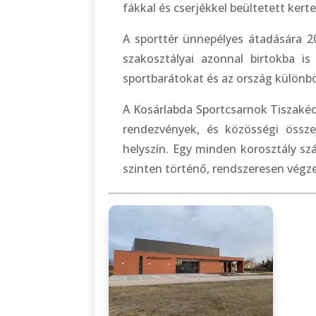
fákkal és cserjékkel beültetett kerte
A sporttér ünnepélyes átadására 20
szakosztályai azonnal birtokba is
sportbarátokat és az ország különbö
A Kosárlabda Sportcsarnok Tiszakéc
rendezvények, és közösségi összej
helyszín. Egy minden korosztály s
szinten történő, rendszeresen végze