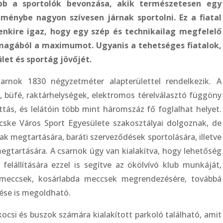
bb a sportolók bevonzása, akik természetesen egy
ítménybe nagyon szívesen járnak sportolni. Ez a fiatal
enkire igaz, hogy egy szép és technikailag megfelelő
magából a maximumot. Ugyanis a tehetséges fiatalok,
let és sportág jövőjét.
sarnok 1830 négyzetméter alapterülettel rendelkezik. A
, büfé, raktárhelységek, elektromos térelválasztó függöny
ttás, és lelátóin több mint háromszáz fő foglalhat helyet.
cske Város Sport Egyesülete szakosztályai dolgoznak, de
ak megtartására, baráti szerveződések sportolására, illetve
gtartására. A csarnok úgy van kialakítva, hogy lehetőség
felállítására ezzel is segítve az ökölvívó klub munkáját,
a meccsek, kosárlabda meccsek megrendezésére, továbbá
zése is megoldható.
ocsi és buszok számára kialakított parkoló található, amit