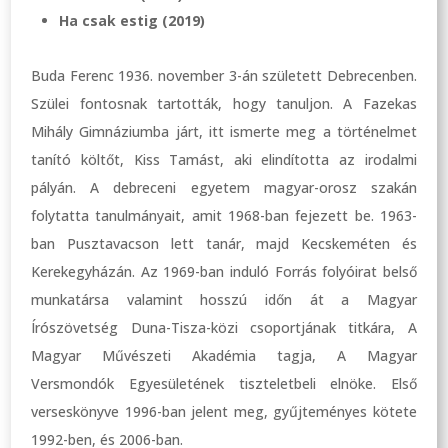
Ha csak estig (2019)
Buda Ferenc 1936. november 3-án született Debrecenben.
Szülei fontosnak tartották, hogy tanuljon. A Fazekas
Mihály Gimnáziumba járt, itt ismerte meg a történelmet
tanító költőt, Kiss Tamást, aki elindította az irodalmi
pályán. A debreceni egyetem magyar-orosz szakán
folytatta tanulmányait, amit 1968-ban fejezett be. 1963-
ban Pusztavacson lett tanár, majd Kecskeméten és
Kerekegyházán. Az 1969-ban induló Forrás folyóirat belső
munkatársa valamint hosszú időn át a Magyar
Írószövetség Duna-Tisza-közi csoportjának titkára, A
Magyar Művészeti Akadémia tagja, A Magyar
Versmondók Egyesületének tiszteletbeli elnöke. Első
verseskönyve 1996-ban jelent meg, gyűjteményes kötete
1992-ben, és 2006-ban.