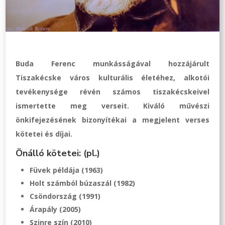
Buda Ferenc munkásságával hozzájárult
Tiszakécske város kulturális életéhez, alkotói
tevékenysége révén számos tiszakécskeivel
ismertette meg verseit. Kiváló művészi
önkifejezésének bizonyítékai a megjelent verses
kötetei és díjai.
Önálló kötetei: (pl.)
Füvek példája (1963)
Holt számból búzaszál (1982)
Csöndország (1991)
Árapály (2005)
Szinre szín (2010)