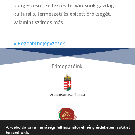
böngészésre. Fedezzék fel városunk gazdag
kulturális, természeti és épített örökségét,
valamint számos más...
« Régebbi bejegyzések
Támogatóink:
A weboldalon a minőségi felhasználói élmény érdekében sütiket
használunk.