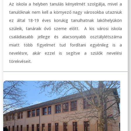
Az iskola a helyben tanulás kényelmét szolgálja, mivel a
tanulóknak nem kell a környező nagy városokba utazniuk
ez által 18-19 éves korukig tanulhatnak lakóhelyükön
szüleik, tanáraik óvó szeme előtt. A kis városi iskola
családiasabb jellege és alacsonyabb osztálylétszáma
miatt több figyelmet tud fordítani egyénileg is a
nevelésre, akár ezzel is segítve a szülők nevelési
törekvéseit.