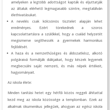
amelyeken a legtöbb adottságot kapták és eljuttatják
az általuk elérhető legmagasabb szintre, megtalálván
élethivatásukat.
A nevelés csak kölcsönös tisztelet alapján lehet
eredményes. Ezért törekednek a szoros
kapcsolattartásra a szülőkkel, hogy a család helyzetét
megismerve segíthessék a gyermekek harmonikus
fejlődését.
A haza és a nemzethűséges és áldozatkész, alkotó
polgáraivá formálják diákjaikat, hogy készek legyenek
megbecsülni saját nemzeti, és más népek értékeit,
hagyományait.
Az iskola élete:
Minden tanítási hetet egy hétfői közös reggeli áhítattal
kezd meg az iskola közössége a templomban. Ezek az
alkalmak ökumenikus jellegűek, ahogyan az egész iskola