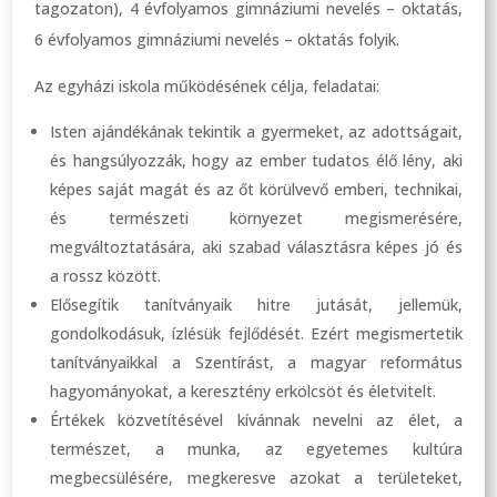
tagozaton), 4 évfolyamos gimnáziumi nevelés – oktatás,
6 évfolyamos gimnáziumi nevelés – oktatás folyik.
Az egyházi iskola működésének célja, feladatai:
Isten ajándékának tekintik a gyermeket, az adottságait,
és hangsúlyozzák, hogy az ember tudatos élő lény, aki
képes saját magát és az őt körülvevő emberi, technikai,
és természeti környezet megismerésére,
megváltoztatására, aki szabad választásra képes jó és
a rossz között.
Elősegítik tanítványaik hitre jutását, jellemük,
gondolkodásuk, ízlésük fejlődését. Ezért megismertetik
tanítványaikkal a Szentírást, a magyar református
hagyományokat, a keresztény erkölcsöt és életvitelt.
Értékek közvetítésével kívánnak nevelni az élet, a
természet, a munka, az egyetemes kultúra
megbecsülésére, megkeresve azokat a területeket,