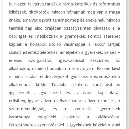
is, hiszen felváltva tartják a római katolikus és református
lelkészek, hitoktatók. Minden hónapnak meg van a maga
éneke, amelyet együtt tanulnak meg és énekelnek. Minden
tanítási nap első órájában osztályszinten olvassák el a
napi Igét és imádkoznak a gyermekek. Fontos szerepet
kapnak a hónapok utolsó vasárnapjai is, akkor tartják
családi istentiszteleteiket, amelyeken a gyerekek, verses –
énekes szolgálattal, igeolvasással készülnek az
alkalmakra, minden hónapban más évfolyam. Ezeken kívül
minden iskolai rendezvényüket gyülekezeti istentiszteleti
alkalomhoz kötik. További alkalmak tartásával is
igyekeznek a gyülekezet és az iskola kapcsolatát
erősíteni, így az adventi időszakban az adventi koncert, a
szeretetvendégség és a szentestei gyermekek
karácsonya megfelelő alkalmak a találkozásra.
Hittantáborok szervezésével is igyekeznek közelebb vinni