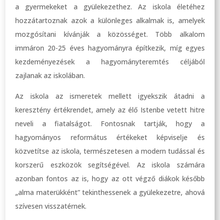
a gyermekeket a gyülekezethez. Az iskola életéhez
hozzátartoznak azok a különleges alkalmak is, amelyek
mozgósítani kívánják a közösséget. Több alkalom
immáron 20-25 éves hagyományra építkezik, míg egyes
kezdeményezések a hagyományteremtés céljából
zajlanak az iskolában.
Az iskola az ismeretek mellett igyekszik átadni a
keresztény értékrendet, amely az élő Istenbe vetett hitre
neveli a fiatalságot. Fontosnak tartják, hogy a
hagyományos református értékeket képviselje és
közvetítse az iskola, természetesen a modern tudással és
korszerű eszközök segítségével. Az iskola számára
azonban fontos az is, hogy az ott végző diákok később
„alma materükként” tekinthessenek a gyülekezetre, ahová
szívesen visszatérnek.