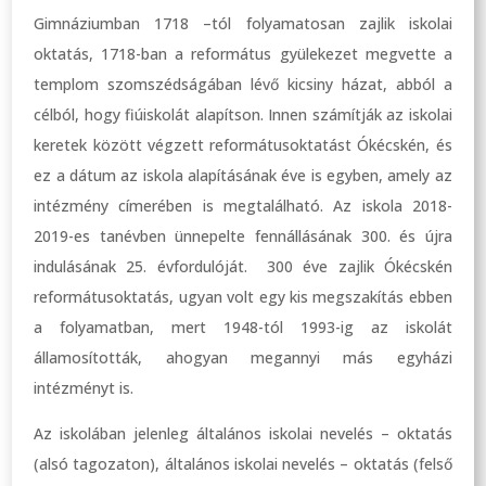
Gimnáziumban 1718 –tól folyamatosan zajlik iskolai
oktatás, 1718-ban a református gyülekezet megvette a
templom szomszédságában lévő kicsiny házat, abból a
célból, hogy fiúiskolát alapítson. Innen számítják az iskolai
keretek között végzett reformátusoktatást Ókécskén, és
ez a dátum az iskola alapításának éve is egyben, amely az
intézmény címerében is megtalálható. Az iskola 2018-
2019-es tanévben ünnepelte fennállásának 300. és újra
indulásának 25. évfordulóját. 300 éve zajlik Ókécskén
reformátusoktatás, ugyan volt egy kis megszakítás ebben
a folyamatban, mert 1948-tól 1993-ig az iskolát
államosították, ahogyan megannyi más egyházi
intézményt is.
Az iskolában jelenleg általános iskolai nevelés – oktatás
(alsó tagozaton), általános iskolai nevelés – oktatás (felső